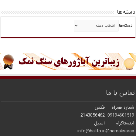
دسته‌ها
دسته‌ها
تماس با ما
شماره همراه
فکس
2143856462
09194601519
اینستاگرام
ایمیل
info@halito.ir
namaksaraa@