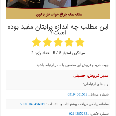
این مطلب چه اندازه برایتان مفید بوده
است؟
میانگین امتیاز
5
/ 5. تعداد رأی:
2
جهت خرید و فروش این محصول با ما در ارتباط باشید:
مدیر فروش: حسینی
راه های ارتباطی:
شماره موبايل:
09194601519
سامانه پيامکي دریافت پیشنهادات و انتقادات :
50001040456019
شماره فکس:
02143852831