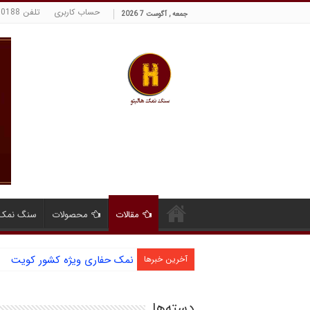
حساب کاربری
تلفن 09129380188 حسینی
جمعه , آگوست 7 2026
مقالات
محصولات
سنگ نمک 
نمک حفاری ویژه کشور کویت
آخرین خبرها
دسته‌ها