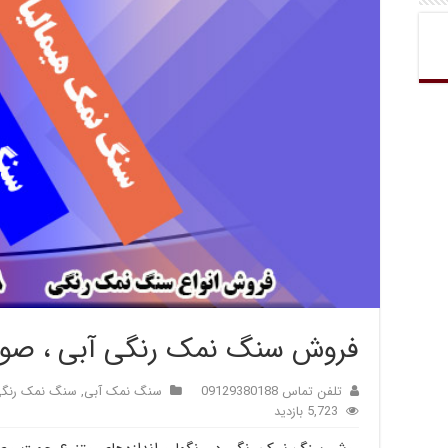
فروش سنگ نمک رنگی آبی ، صورت
تلفن تماس 09129380188
سنگ نمک آبی
,
سنگ نمک رنگ
5,723 بازدید