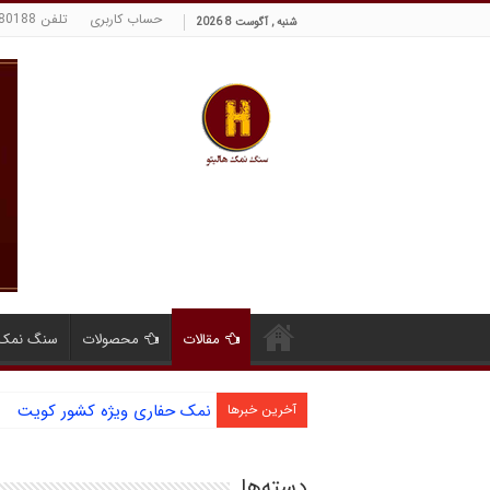
حساب کاربری
تلفن 09129380188 حسینی
شنبه , آگوست 8 2026
مقالات
محصولات
سنگ نمک 
نمک حفاری ویژه کشور کویت
آخرین خبرها
دسته‌ها