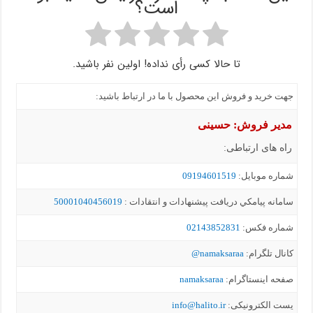
است؟
تا حالا کسی رأی نداده! اولین نفر باشید.
جهت خرید و فروش این محصول با ما در ارتباط باشید:
مدیر فروش: حسینی
راه های ارتباطی:
شماره موبايل:
09194601519
سامانه پيامکي دریافت پیشنهادات و انتقادات :
50001040456019
شماره فکس:
02143852831
کانال تلگرام:
namaksaraa@
صفحه اینستاگرام:
namaksaraa
یست الکترونیکی:
info@halito.ir