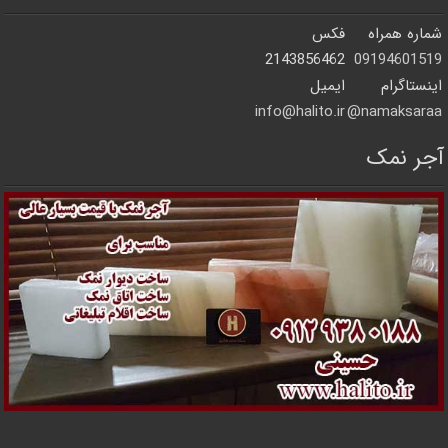
شماره همراه
فکس
2143856462
09194601519
اینستاگرام
ایمیل
info@halito.ir
namaksaraa@
آجر نمک