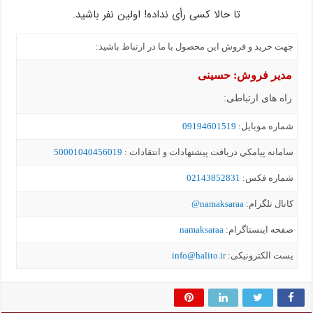
تا حالا کسی رأی نداده! اولین نفر باشید.
جهت خرید و فروش این محصول با ما در ارتباط باشید:
مدیر فروش: حسینی
راه های ارتباطی:
شماره موبايل:
09194601519
سامانه پيامکي دریافت پیشنهادات و انتقادات :
50001040456019
شماره فکس:
02143852831
کانال تلگرام:
namaksaraa@
صفحه اینستاگرام:
namaksaraa
یست الکترونیکی:
info@halito.ir