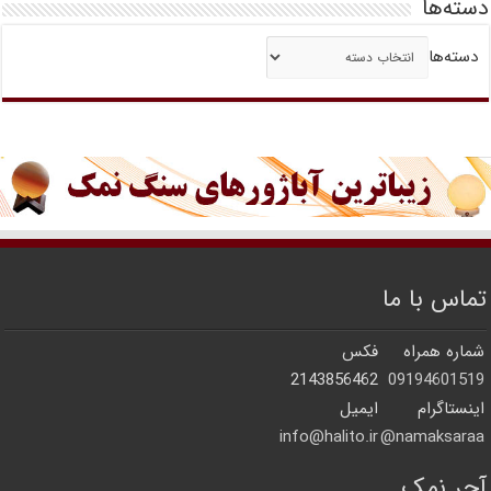
دسته‌ها
دسته‌ها
تماس با ما
شماره همراه
فکس
2143856462
09194601519
اینستاگرام
ایمیل
info@halito.ir
namaksaraa@
آجر نمک