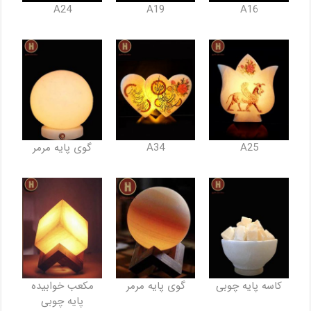
A16
A24
A19
A25
A34
گوی پایه مرمر
کاسه پایه چوبی
گوی پایه مرمر
مکعب خوابیده
پایه چوبی