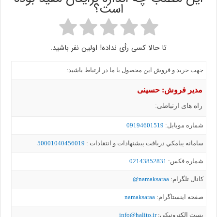
است؟
تا حالا کسی رأی نداده! اولین نفر باشید.
جهت خرید و فروش این محصول با ما در ارتباط باشید:
مدیر فروش: حسینی
راه های ارتباطی:
شماره موبايل:
09194601519
سامانه پيامکي دریافت پیشنهادات و انتقادات :
50001040456019
شماره فکس:
02143852831
کانال تلگرام:
namaksaraa@
صفحه اینستاگرام:
namaksaraa
یست الکترونیکی:
info@halito.ir