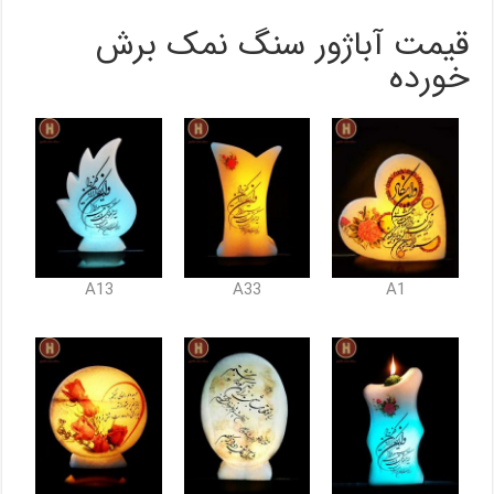
قیمت آباژور سنگ نمک برش
خورده
A13
A33
A1