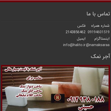
تماس با ما
شماره همراه
فکس
2143856462
09194601519
اینستاگرام
ایمیل
info@halito.ir
namaksaraa@
آجر نمک