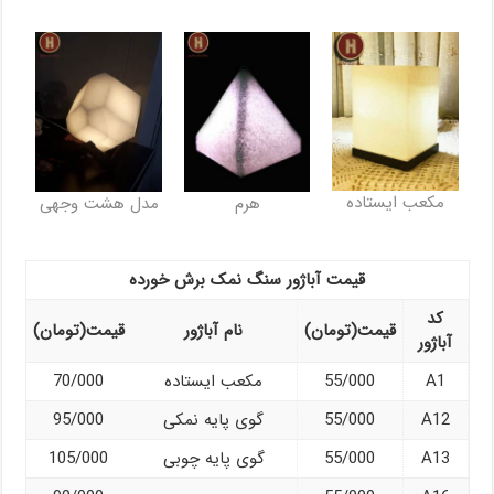
مکعب ایستاده
هرم
مدل هشت وجهی
قیمت آباژور سنگ نمک برش خورده
کد
قیمت(تومان)
نام آباژور
قیمت(تومان)
آباژور
A1
55/000
مکعب ایستاده
70/000
A12
55/000
گوی پایه نمکی
95/000
A13
55/000
گوی پایه چوبی
105/000