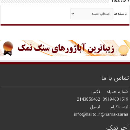
دسته‌ها
دسته‌ها
تماس با ما
شماره همراه
فکس
2143856462
09194601519
اینستاگرام
ایمیل
info@halito.ir
namaksaraa@
آجر نمک