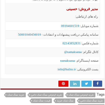
مدیر فروش: حسینی
راه های ارتباطی:
شماره موبايل:
09194601519
سامانه پيامکي دریافت پیشنهادات و انتقادات :
50001040456019
شماره فکس:
02143852831
کانال تلگرام:
namaksaraa@
صفحه اینستاگرام:
namaksaraa
یست الکترونیکی:
info@halito.ir
Tags
خرید اینترنتی سنگ نمک
خرید اینترنتی سنگ نمک دامی
خرید سنگ نمک
خرید سنگ نمک دامی
سنگ نمک خرید
قیمت سنگ نمک