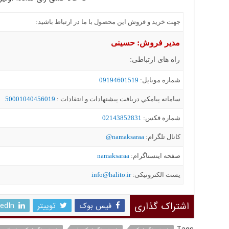
جهت خرید و فروش این محصول با ما در ارتباط باشید:
مدیر فروش: حسینی
راه های ارتباطی:
شماره موبايل:
09194601519
سامانه پيامکي دریافت پیشنهادات و انتقادات :
50001040456019
شماره فکس:
02143852831
کانال تلگرام:
namaksaraa@
صفحه اینستاگرام:
namaksaraa
یست الکترونیکی:
info@halito.ir
اشتراک گذاری
فیس بوک
توییتر
kedIn