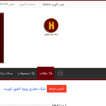
حساب کاربری
تلفن 09129380188 حسینی
شنبه , آگوست 8 2026
مقالات
محصولات
سنگ نمک 
نمک حفاری ویژه کشور کویت
آشنایی با نمک دانه شکری و مز
آخرین خبرها
دسته‌ها