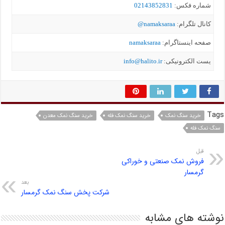
شماره فکس:
02143852831
کانال تلگرام:
namaksaraa@
صفحه اینستاگرام:
namaksaraa
یست الکترونیکی:
info@halito.ir
Tags
خرید سنگ نمک
خرید سنگ نمک فله
خرید سنگ نمک معدن
سنگ نمک فله
قبل
فروش نمک صنعتی و خوراکی
گرمسار
بعد
شرکت پخش سنگ نمک گرمسار
نوشته های مشابه