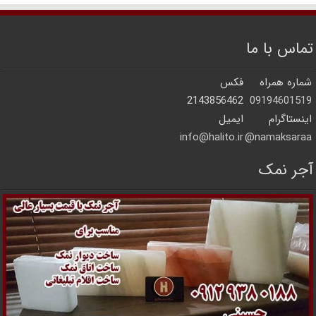
تماس با ما
شماره همراه
فکس
2143856462
09194601519
اینستاگرام
ایمیل
info@halito.ir
namaksaraa@
آجر نمک