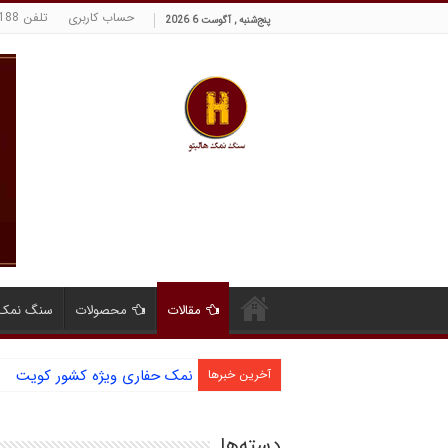
حساب کاربری
تلفن 09129380188 حسینی
پنج‌شنبه , آگوست 6 2026
مقالات
محصولات
سنگ نمک 
نمک حفاری ویژه کشور کویت
آشنایی با نمک دانه شکری و مز
آخرین خبرها
دسته‌ها