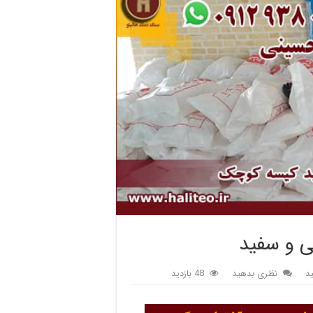
ی و سفید
د
نظری بدهید
48 بازدید