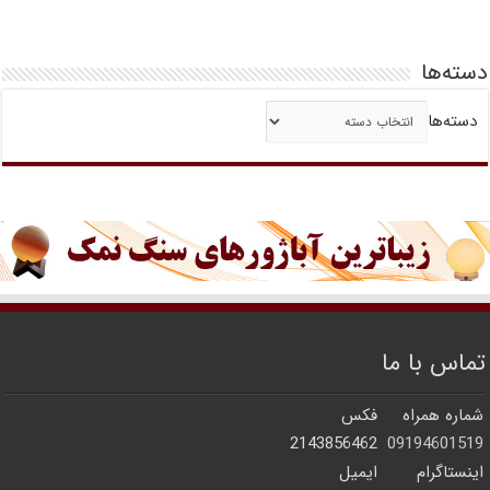
دسته‌ها
دسته‌ها
تماس با ما
شماره همراه
فکس
2143856462
09194601519
اینستاگرام
ایمیل