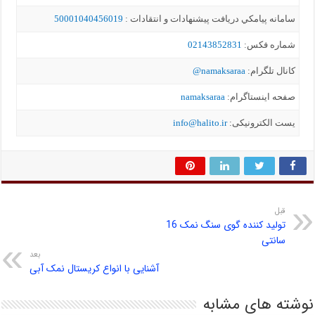
سامانه پيامکي دریافت پیشنهادات و انتقادات :
50001040456019
شماره فکس:
02143852831
کانال تلگرام:
namaksaraa@
صفحه اینستاگرام:
namaksaraa
یست الکترونیکی:
info@halito.ir
قبل
تولید کننده گوی سنگ نمک 16
سانتی
بعد
آشنایی با انواع کریستال نمک آبی
نوشته های مشابه