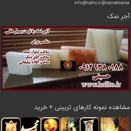
info@halito.ir
namaksaraa@
آجر نمک
مشاهده نمونه کارهای تزیینی + خرید