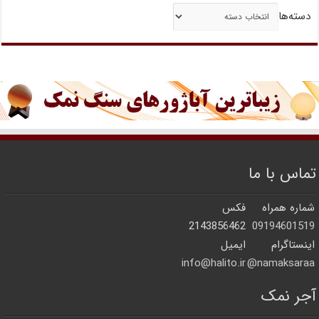
دسته‌ها
تماس با ما
شماره همراه
فکس
2143856462
09194601519
اینستاگرام
ایمیل
info@halito.ir
namaksaraa@
آجر نمک