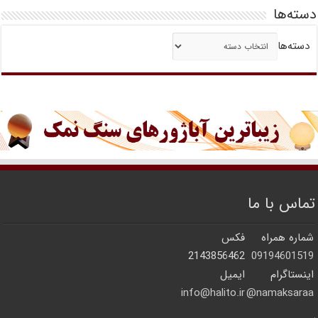
دسته‌ها
دسته‌ها
تماس با ما
شماره همراه
فکس
2143856462
09194601519
اینستاگرام
ایمیل
info@halito.ir
namaksaraa@