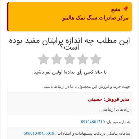
منبع
مرکز صادرات سنگ نمک هالیتو
این مطلب چه اندازه برایتان مفید بوده
است؟
تا حالا کسی رأی نداده! اولین نفر باشید.
جهت خرید و فروش این محصول با ما در ارتباط باشید:
مدیر فروش: حسینی
راه های ارتباطی:
شماره موبايل:
09194601519
سامانه پيامکي دریافت پیشنهادات و انتقادات :
50001040456019