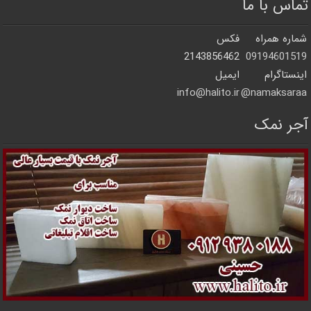
تماس با ما
شماره همراه
فکس
2143856462
09194601519
اینستاگرام
ایمیل
info@halito.ir
namaksaraa@
آجر نمک