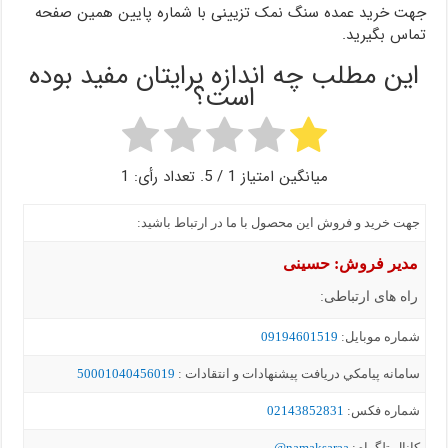
جهت خرید عمده سنگ نمک تزیینی با شماره پایین همین صفحه
تماس بگیرید.
این مطلب چه اندازه برایتان مفید بوده
است؟
میانگین امتیاز
1
/ 5. تعداد رأی:
1
جهت خرید و فروش این محصول با ما در ارتباط باشید:
مدیر فروش: حسینی
راه های ارتباطی:
شماره موبايل:
09194601519
سامانه پيامکي دریافت پیشنهادات و انتقادات :
50001040456019
شماره فکس:
02143852831
کانال تلگرام:
namaksaraa@