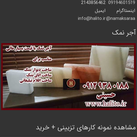
2143856462
09194601519
اینستاگرام
ایمیل
info@halito.ir
namaksaraa@
آجر نمک
مشاهده نمونه کارهای تزیینی + خرید