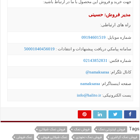
جهت خرید و فروش این محصول با ما در ارتباط باشید:
مدیر فروش: حسینی
راه های ارتباطی:
شماره موبايل:
09194601519
سامانه پيامکي دریافت پیشنهادات و انتقادات :
50001040456019
شماره فکس:
02143852831
کانال تلگرام:
namaksaraa@
صفحه اینستاگرام:
namaksaraa
یست الکترونیکی:
info@halito.ir
Tags
فروش اینترنتی نمک
فروش نمک
فروش نمک شیلاتی
فروش نمک کراشری
فروش نمک نخودی
نمک شیلاتی فروش
نمک فروش