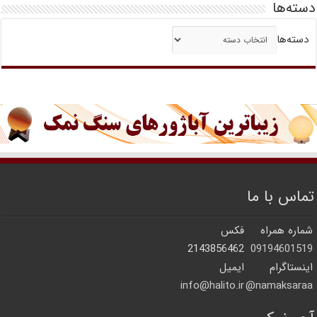
دسته‌ها
دسته‌ها
تماس با ما
شماره همراه
فکس
2143856462
09194601519
اینستاگرام
ایمیل
info@halito.ir
namaksaraa@