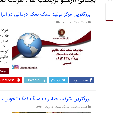
بایگانی/آرشیو برچسب ها :
شرکت صا
بزرگترین مرکز تولید سنگ نمک درمانی در ایرا
سنگ نمک هالیت
0
شرکت 
فله ،
صادرا
نمک ب
گرجستا
هالیت
صورت 
بیشتر
فیس بوک
توییتر
LinkedIn
Pinterest
بزرگترین شرکت صادرات سنگ نمک تحویل در
اخبار منتخب
,
سنگ نمک هالیت
0