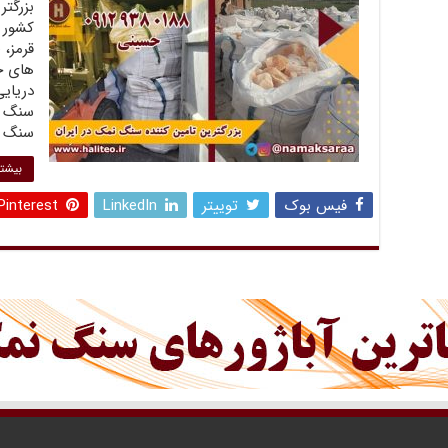
بزرگت
کشور 
قرمز،
دریایی
سنگ ن
سنگ ن
بیشتر
فیس بوک
توییتر
LinkedIn
Pinterest