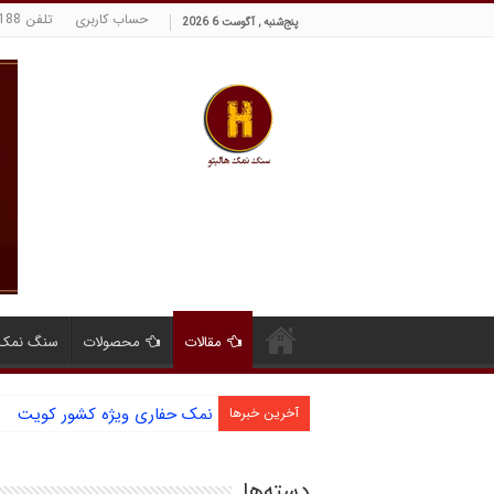
حساب کاربری
تلفن 09129380188 حسینی
پنج‌شنبه , آگوست 6 2026
مقالات
محصولات
سنگ نمک 
نمک حفاری ویژه کشور کویت
آخرین خبرها
دسته‌ها