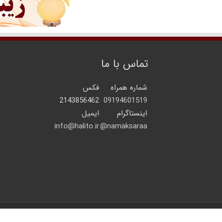
تماس با ما
شماره همراه
فکس
2143856462
09194601519
اینستاگرام
ایمیل
info@halito.ir
namaksaraa@
© 2026 | کلیه حقوق مادی و معنوی برای سایت