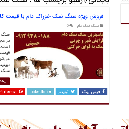
بایگانی/آرشیو برچسب ها :
سنگ نمک
فروش ویژه سنگ نمک خوراک دام با قیمت کامل
سنگ نمک دام
0
سنگ ن
در مج
است. 
قیمت و
می‌شود
ببینی
سنگ ن
بیشتر
فیس بوک
توییتر
LinkedIn
Pinterest