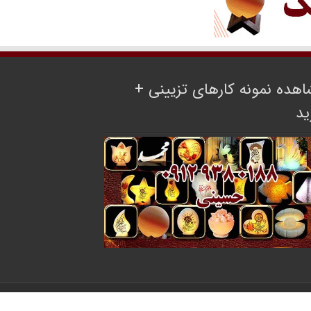
هده نمونه کارهای تزیینی +
ید