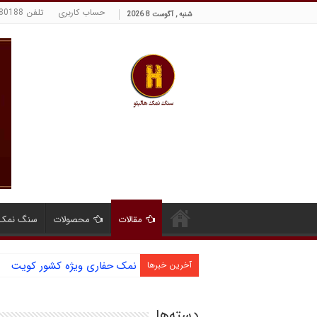
حساب کاربری
تلفن 09129380188 حسینی
شنبه , آگوست 8 2026
مقالات
محصولات
سنگ نمک 
نمک حفاری ویژه کشور کویت
آخرین خبرها
دسته‌ها