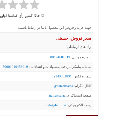
تا حالا کسی رأی نداده! اولین
جهت خرید و فروش این محصول با ما در ارتباط باشید:
مدیر فروش: حسینی
راه های ارتباطی:
شماره موبايل:
09194601519
سامانه پيامکي دریافت پیشنهادات و انتقادات :
50001040456019
شماره فکس:
02143852831
کانال تلگرام:
namaksaraa@
صفحه اینستاگرام:
namaksaraa
یست الکترونیکی:
info@halito.ir