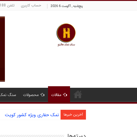
حساب کاربری
تلفن 09129380188 حسینی
پنج‌شنبه , آگوست 6 2026
مقالات
محصولات
سنگ نمک 
نمک حفاری ویژه کشور کویت
آشنایی با نمک دانه شکری و مز
آخرین خبرها
دسته‌ها