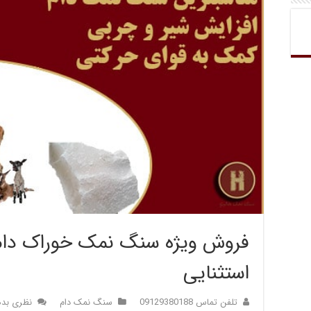
فروش ویژه سنگ نمک خوراک دام 
استثنایی
تلفن تماس 09129380188
سنگ نمک دام
نظری بده