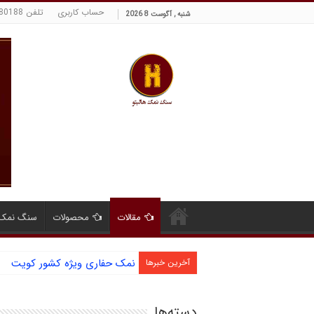
حساب کاربری
تلفن 09129380188 حسینی
شنبه , آگوست 8 2026
مقالات
محصولات
سنگ نمک 
نمک حفاری ویژه کشور کویت
آخرین خبرها
دسته‌ها