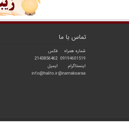
تماس با ما
شماره همراه
فکس
2143856462
09194601519
اینستاگرام
ایمیل
info@halito.ir
namaksaraa@
© 2026 | کلیه حقوق مادی و معنوی برای سایت