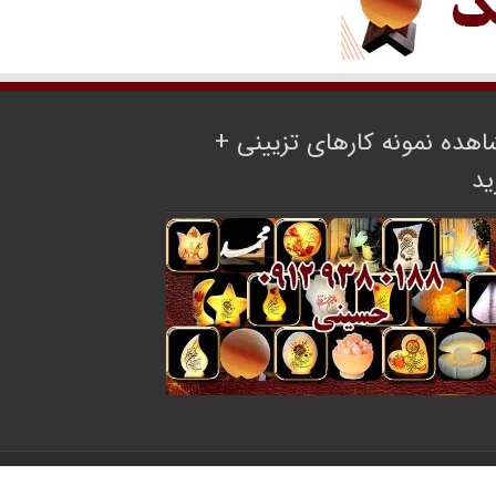
هده نمونه کارهای تزیینی +
ید