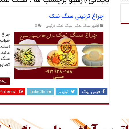
بایگانی/آرشیو برچسب ها :
سنگ نمک 
چراغ تزئینی سنگ نمک
آباژور سنگ نمک
,
سنگ نمک تزئینی
0
چراغ 
خواب 
است. 
مانند
سنگ نم
تصاوی
…
بیشتر
فیس بوک
توییتر
LinkedIn
Pinterest