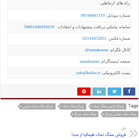
راه های ارتباطی:
شماره موبايل:
09194601519
سامانه پيامکي دریافت پیشنهادات و انتقادات :
50001040456019
شماره فکس:
02143852831
کانال تلگرام:
namaksaraa@
صفحه اینستاگرام:
namaksaraa
یست الکترونیکی:
info@halito.ir
Tags
چراغ تزئینی سنگ نمک
چراغ سنگ نمک
چراغ سنگ نمک تزئینی
سنگ نمک تزئینی چراغ
سنگ نمک چراغ
قبل
فروش سنگ نمک هیمالیا از مبدا