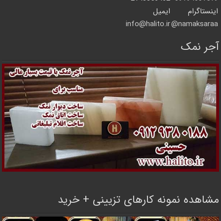
اینستاگرام
ایمیل
info@halito.ir
namaksaraa@
آجر نمک
مشاهده نمونه کارهای تزیینی + خرید