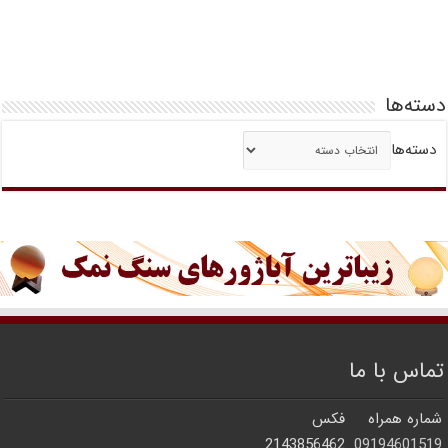
دسته‌ها
دسته‌ها
تماس با ما
شماره همراه
فکس
2143856462
09194601519