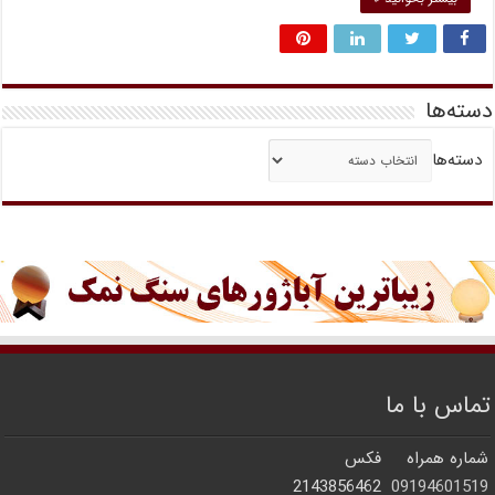
دسته‌ها
دسته‌ها
تماس با ما
شماره همراه
فکس
2143856462
09194601519