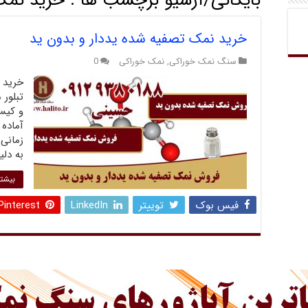
بایگانی/آرشیو برچسب ها :
خرید نمک
خرید نمک تصفیه شده یددار و بدون ید
سنگ نمک خوراکی
,
نمک خوراکی
0
خرید 
تبلور
آماده
زمانی
به دلی
بیشتر
فیس بوک
توییتر
LinkedIn
Pinterest