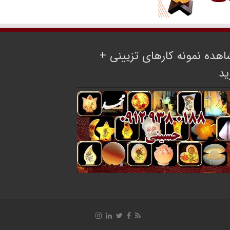
هده نمونه کارهای تزیینی +
ید