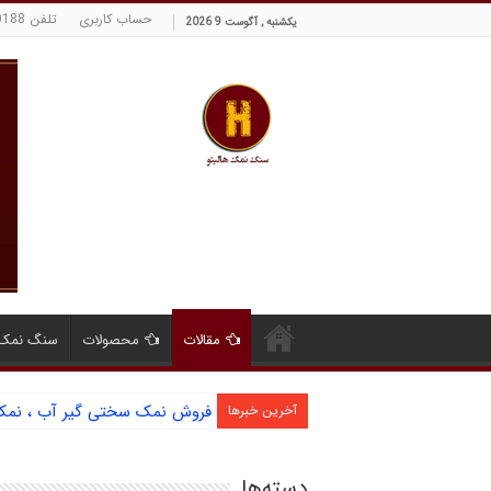
حساب کاربری
تلفن 09129380188 حسینی
یکشنبه , آگوست 9 2026
مقالات
محصولات
سنگ نمک 
فروش نمک سختی گیر آب ، نمک ا
آخرین خبرها
دسته‌ها