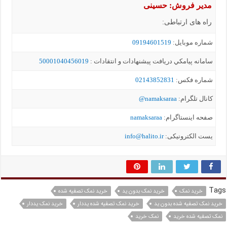
مدیر فروش: حسینی
راه های ارتباطی:
شماره موبايل:
09194601519
سامانه پيامکي دریافت پیشنهادات و انتقادات :
50001040456019
شماره فکس:
02143852831
کانال تلگرام:
namaksaraa@
صفحه اینستاگرام:
namaksaraa
یست الکترونیکی:
info@halito.ir
Tags
خرید نمک
خرید نمک بدون ید
خرید نمک تصفیه شده
خرید نمک تصفیه شده بدون ید
خرید نمک تصفیه شده یددار
خرید نمک یددار
نمک تصفیه شده خرید
نمک خرید