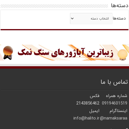
دسته‌ها
دسته‌ها
تماس با ما
شماره همراه
فکس
2143856462
09194601519
اینستاگرام
ایمیل
info@halito.ir
namaksaraa@