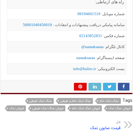
راه های ارتباطی:
شماره موبايل:
09194601519
سامانه پيامکي دریافت پیشنهادات و انتقادات :
50001040456019
شماره فکس:
02143852831
کانال تلگرام:
namaksaraa@
صفحه اینستاگرام:
namaksaraa
یست الکترونیکی:
info@halito.ir
Tags
سنگ نمک خام
سنگ نمک خام و طبیعی
سنگ نمک طبیعی
فروش سنگ نمک
فروش سنگ نمک خام
فروش سنگ نمک طبیعی
فروش نمک
قبل
قیمت صابون نمک