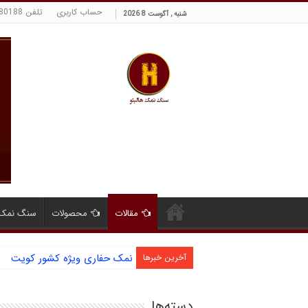
حساب کاربری
تلفن 09129380188 حسینی
شنبه , آگوست 8 2026
مقالات
محصولات
سنگ نمک 
نمک حفاری ویژه کشور کویت
آشنایی با نمک دانه شکری و مز
آخرین خبرها
دسته‌ها