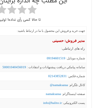
این مطلب چه اندازه برایتا
تا حالا کسی رأی نداده! اولین
جهت خرید و فروش این محصول با ما در ارتباط باشید:
مدیر فروش: حسینی
راه های ارتباطی:
شماره موبايل:
09194601519
سامانه پيامکي دریافت پیشنهادات و انتقادات :
50001040456019
شماره فکس:
02143852831
کانال تلگرام:
namaksaraa@
صفحه اینستاگرام:
namaksaraa
یست الکترونیکی:
info@halito.ir