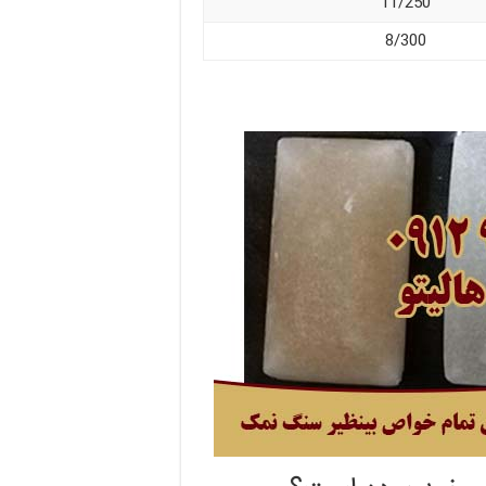
11/250
8/300