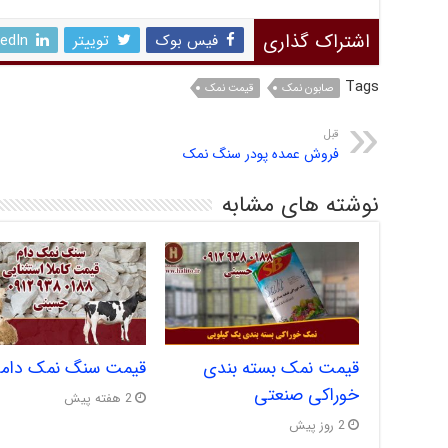
اشتراک گذاری
فیس بوک
توییتر
kedIn
Tags
صابون نمک
قیمت نمک
قبل
فروش عمده پودر سنگ نمک
نوشته های مشابه
قیمت نمک بسته بندی
قیمت سنگ نمک دام
خوراکی صنعتی
2 هفته پیش
2 روز پیش