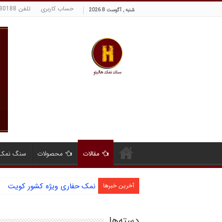
حساب کاربری
تلفن 09129380188 حسینی
شنبه , آگوست 8 2026
مقالات
محصولات
سنگ نمک 
نمک حفاری ویژه کشور کویت
آخرین خبرها
دسته‌ها