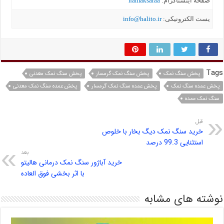
صفحه اینستاگرام:
namaksaraa
یست الکترونیکی:
info@halito.ir
Tags
پخش سنگ نمک
پخش سنگ نمک گرمسار
پخش سنگ نمک معدنی
پخش عمده سنگ نمک
پخش عمده سنگ نمک گرمسار
پخش عمده سنگ نمک معدنی
سنگ نمک عمده
قبل
خرید سنگ نمک دیگ بخار با خلوص
استثنایی 99.3 درصد
بعد
خرید آباژور سنگ نمک درمانی هالیتو
با اثر بخشی فوق العاده
نوشته های مشابه