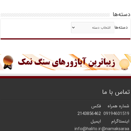
دسته‌ها
دسته‌ها
تماس با ما
شماره همراه
فکس
2143856462
09194601519
اینستاگرام
ایمیل
info@halito.ir
namaksaraa@