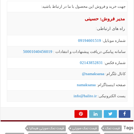
جهت خرید و فروش این محصول با ما در ارتباط باشید:
مدیر فروش: حسینی
راه های ارتباطی:
شماره موبايل:
09194601519
سامانه پيامکي دریافت پیشنهادات و انتقادات :
50001040456019
شماره فکس:
02143852831
کانال تلگرام:
namaksaraa@
صفحه اینستاگرام:
namaksaraa
یست الکترونیکی:
info@halito.ir
Tags
قیمت نمک
قیمت نمک صورتی
قیمت نمک صورتی هیمالیا