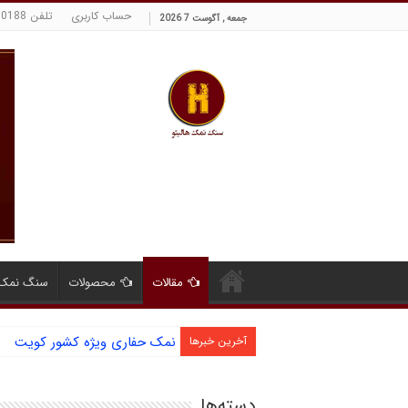
حساب کاربری
تلفن 09129380188 حسینی
جمعه , آگوست 7 2026
مقالات
محصولات
سنگ نمک 
نمک حفاری ویژه کشور کویت
آخرین خبرها
دسته‌ها