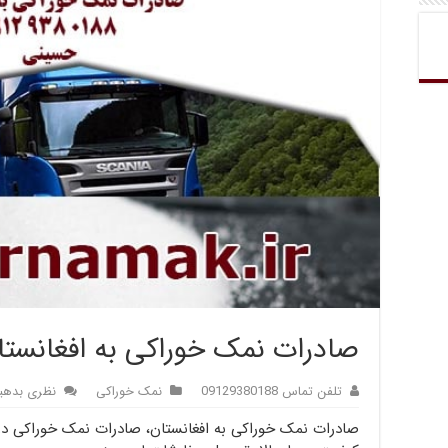
صادرات نمک خوراکی به افغانستا
تلفن تماس 09129380188
نمک خوراکی
نظری بدهی