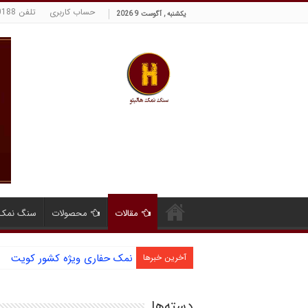
حساب کاربری
تلفن 09129380188 حسینی
یکشنبه , آگوست 9 2026
مقالات
محصولات
سنگ نمک 
نمک حفاری ویژه کشور کویت
آخرین خبرها
دسته‌ها