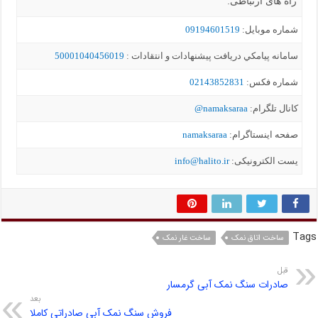
راه های ارتباطی:
شماره موبايل:
09194601519
سامانه پيامکي دریافت پیشنهادات و انتقادات :
50001040456019
شماره فکس:
02143852831
کانال تلگرام:
namaksaraa@
صفحه اینستاگرام:
namaksaraa
یست الکترونیکی:
info@halito.ir
Tags
ساخت اتاق نمک
ساخت غار نمک
قبل
صادرات سنگ نمک آبی گرمسار
بعد
فروش سنگ نمک آبی صادراتی کاملا