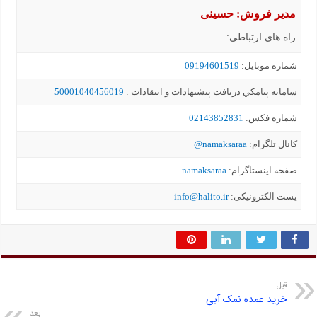
مدیر فروش: حسینی
راه های ارتباطی:
شماره موبايل:
09194601519
سامانه پيامکي دریافت پیشنهادات و انتقادات :
50001040456019
شماره فکس:
02143852831
کانال تلگرام:
namaksaraa@
صفحه اینستاگرام:
namaksaraa
یست الکترونیکی:
info@halito.ir
قبل
خرید عمده نمک آبی
بعد