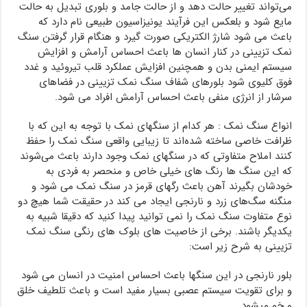
می‌تواند تغییر حالت دهد و از حالت جامد و بلوری تبدیل به حالت
مایع شود و بلعکس این فرآیند یونیزاسیون طبیعی نام دارد که
باعث می شود شارژ الکتریکی صورت گیرد و هنگام قرار گرفتن سنگ
نمک تزیینی در کنار انسان ها باعث احساس آرامش و افزایش
سیستم ایمنی بدن و همچنین افزایش عملکرد قلب تیروئید و غدد
فوق کلیوی شود بلورهای شفاف سنگ نمک تزیینی در فضاهای
سرشار از انرژی منفی باعث احساس آرامش افراد می شود.
انواع سنگ نمک : هر کدام از سنگهای نمک با توجه به این که با
ظرافت خاصی ساخته شده‌اند تا زیبایی واقعی سنگ نمک را حفظ
کنند املاح متفاوتی که در سنگهای نمک وجود دارند باعث می‌شوند
که این سنگ ها رنگ های خیلی خاص و منحصر به فردی به
خودشان بگیرند آهن باعث رگهای قرمز در سنگ نمک می شود و
منگنه سگ‌های زرد و نارنجی ایجاد می کند در حقیقت شما هیچ دو
نوع متفاوت سنگ نمک را نمی توانید پیدا کنید که دقیقا شبیه به
یکدیگر باشند. برخی از خاصیت های بلوک های رنگی سنگ نمک
تزیینی به شرح زیر است:
بلور نارنجی در این سنگها باعث احساس امنیت در انسان می شود
و برای تقویت سیستم عصبی بسیار مفید است و باعث تلطیف خلق
و خو میشود