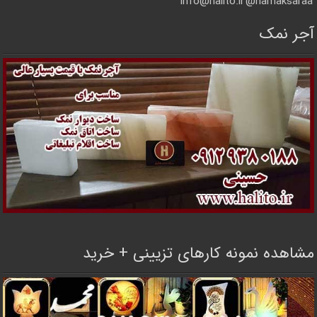
info@halito.ir
namaksaraa@
آجر نمک
مشاهده نمونه کارهای تزیینی + خرید