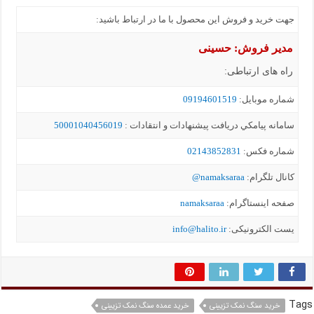
جهت خرید و فروش این محصول با ما در ارتباط باشید:
مدیر فروش: حسینی
راه های ارتباطی:
شماره موبايل:
09194601519
سامانه پيامکي دریافت پیشنهادات و انتقادات :
50001040456019
شماره فکس:
02143852831
کانال تلگرام:
namaksaraa@
صفحه اینستاگرام:
namaksaraa
یست الکترونیکی:
info@halito.ir
Tags
خرید سنگ نمک تزیینی
خرید عمده سنگ نمک تزیینی