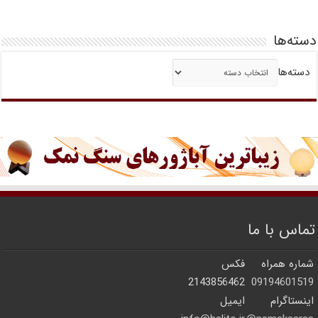
دسته‌ها
دسته‌ها
تماس با ما
شماره همراه
فکس
2143856462
09194601519
اینستاگرام
ایمیل