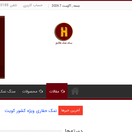
حساب کاربری
تلفن 09129380188 حسینی
جمعه , آگوست 7 2026
مقالات
محصولات
سنگ نمک 
نمک حفاری ویژه کشور کویت
آخرین خبرها
دسته‌ها