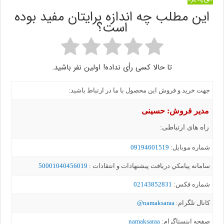
این مطلب چه اندازه برایتان مفید بوده
است؟
تا حالا کسی رأی نداده! اولین نفر باشید.
جهت خرید و فروش این محصول با ما در ارتباط باشید:
مدیر فروش: حسینی
راه های ارتباطی:
شماره موبايل:
09194601519
سامانه پيامکي دریافت پیشنهادات و انتقادات :
50001040456019
شماره فکس:
02143852831
کانال تلگرام:
namaksaraa@
صفحه اینستاگرام:
namaksaraa