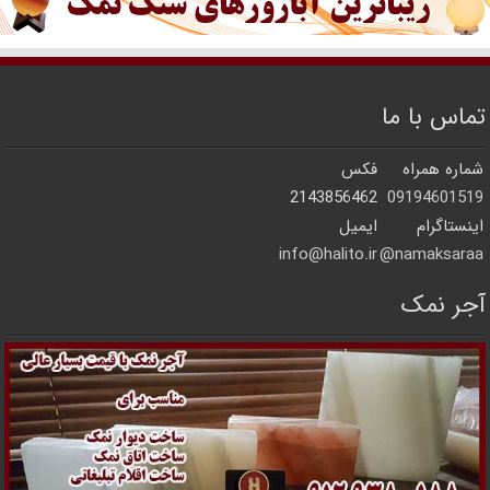
تماس با ما
شماره همراه
فکس
2143856462
09194601519
اینستاگرام
ایمیل
info@halito.ir
namaksaraa@
آجر نمک