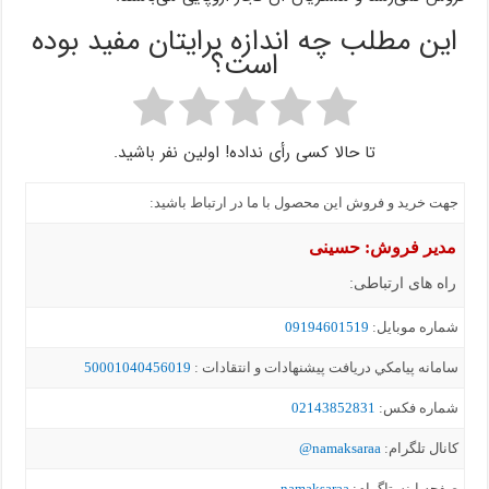
این مطلب چه اندازه برایتان مفید بوده
است؟
تا حالا کسی رأی نداده! اولین نفر باشید.
جهت خرید و فروش این محصول با ما در ارتباط باشید:
مدیر فروش: حسینی
راه های ارتباطی:
شماره موبايل:
09194601519
سامانه پيامکي دریافت پیشنهادات و انتقادات :
50001040456019
شماره فکس:
02143852831
کانال تلگرام:
namaksaraa@
صفحه اینستاگرام:
namaksaraa