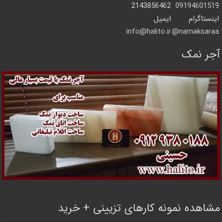
2143856462
09194601519
اینستاگرام
ایمیل
info@halito.ir
namaksaraa@
آجر نمک
مشاهده نمونه کارهای تزیینی + خرید