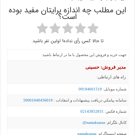
این مطلب چه اندازه برایتان مفید بوده
است؟
تا حالا کسی رأی نداده! اولین نفر باشید.
جهت خرید و فروش این محصول با ما در ارتباط باشید:
مدیر فروش: حسینی
راه های ارتباطی:
شماره موبايل:
09194601519
سامانه پيامکي دریافت پیشنهادات و انتقادات :
50001040456019
شماره فکس:
02143852831
کانال تلگرام:
namaksaraa@
صفحه اینستاگرام:
namaksaraa