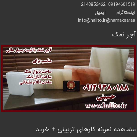
2143856462
09194601519
اینستاگرام
ایمیل
info@halito.ir
namaksaraa@
آجر نمک
مشاهده نمونه کارهای تزیینی + خرید