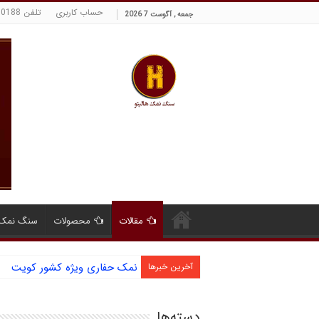
حساب کاربری
تلفن 09129380188 حسینی
جمعه , آگوست 7 2026
مقالات
محصولات
سنگ نمک 
آشنایی با نمک دانه شکری و مز
آخرین خبرها
دسته‌ها