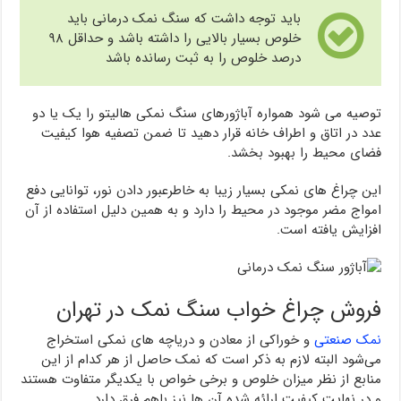
باید توجه داشت که سنگ نمک درمانی باید
خلوص بسیار بالایی را داشته باشد و حداقل ۹۸
درصد خلوص را به ثبت رسانده باشد
توصیه می شود همواره آباژورهای سنگ نمکی هالیتو را یک یا دو
عدد در اتاق و اطراف خانه قرار دهید تا ضمن تصفیه هوا کیفیت
فضای محیط را بهبود بخشد.
این چراغ های نمکی بسیار زیبا ﺑﻪ خاطرﻋﺒﻮر دادن ﻧﻮر، ﺗﻮاﻧﺎﯾﯽ دﻓﻊ
اﻣﻮاج ﻣﻀﺮ ﻣﻮﺟﻮد در محیط را دارد و به همین دلیل استفاده از آن
افزایش یافته است.
فروش چراغ خواب سنگ نمک در تهران
نمک صنعتی
و خوراکی از معادن و دریاچه های نمکی استخراج
می‌شود البته لازم به ذکر است که نمک حاصل از هر کدام از این
منابع از نظر میزان خلوص و برخی خواص با یکدیگر متفاوت هستند
و در نهایت کیفیت ارائه شده آن ها نیز باهم فرق دارد.