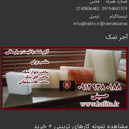
شماره همراه
فکس
2143856462
09194601519
اینستاگرام
ایمیل
info@halito.ir
namaksaraa@
آجر نمک
مشاهده نمونه کارهای تزیینی + خرید