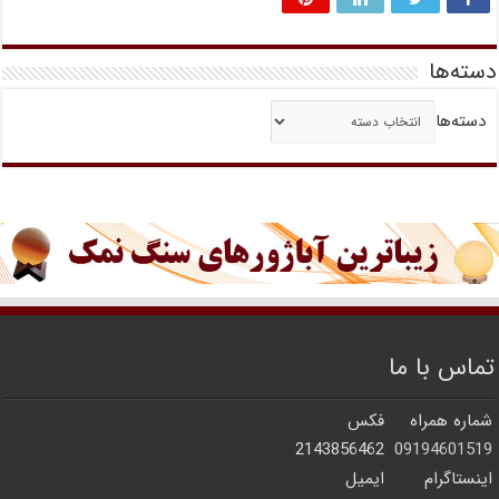
دسته‌ها
دسته‌ها
تماس با ما
شماره همراه
فکس
2143856462
09194601519
اینستاگرام
ایمیل