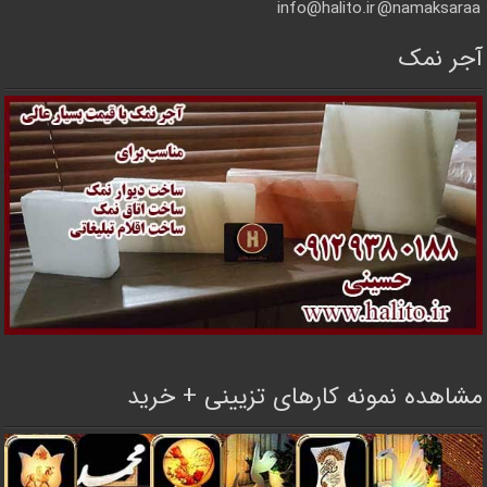
info@halito.ir
namaksaraa@
آجر نمک
مشاهده نمونه کارهای تزیینی + خرید