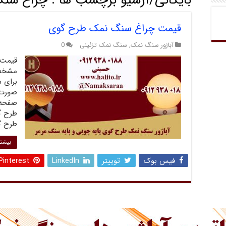
بایگانی/آرشیو برچسب ها :
چراغ سن
قیمت چراغ سنگ نمک طرح گوی
آباژور سنگ نمک
,
سنگ نمک تزئینی
0
قیمت 
مشخصا
برای 
صورت 
صفحه 
طرح گ
طرح گ
بیشتر
فیس بوک
توییتر
LinkedIn
Pinterest