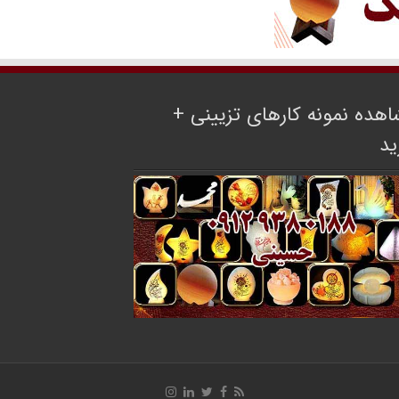
هده نمونه کارهای تزیینی +
ید