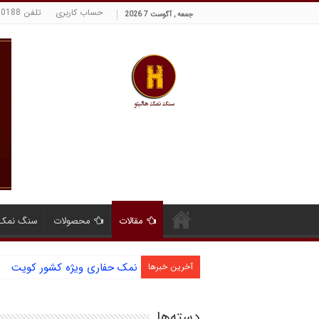
حساب کاربری
تلفن 09129380188 حسینی
جمعه , آگوست 7 2026
مقالات
محصولات
سنگ نمک 
نمک حفاری ویژه کشور کویت
آخرین خبرها
دسته‌ها