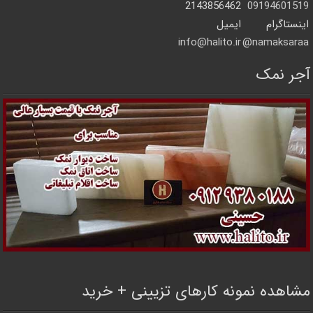
2143856462
09194601519
اینستاگرام
ایمیل
info@halito.ir
namaksaraa@
آجر نمک
مشاهده نمونه کارهای تزیینی + خرید