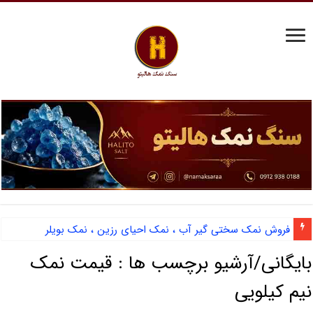
فروش نمک سختی گیر آب ، نمک احیای رزین ، نمک بویلر
بایگانی/آرشیو برچسب ها :
قیمت نمک
نیم کیلویی