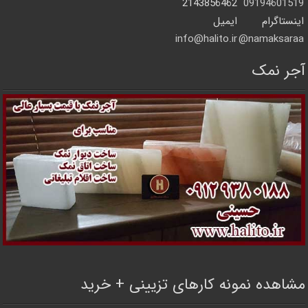
2143856462
09194601519
اینستاگرام
ایمیل
info@halito.ir
namaksaraa@
آجر نمک
مشاهده نمونه کارهای تزیینی + خرید