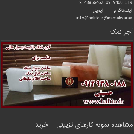
2143856462
09194601519
اینستاگرام
ایمیل
info@halito.ir
namaksaraa@
آجر نمک
مشاهده نمونه کارهای تزیینی + خرید