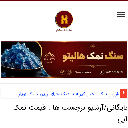
فروش نمک سختی گیر آب ، نمک احیای رزین ، نمک بویلر
بایگانی/آرشیو برچسب ها :
قیمت نمک
آبی