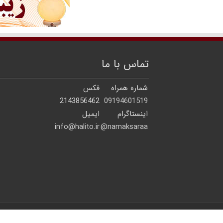
تماس با ما
شماره همراه
فکس
2143856462
09194601519
اینستاگرام
ایمیل
info@halito.ir
namaksaraa@
© 2026 | کلیه حقوق مادی و معنوی برای سایت