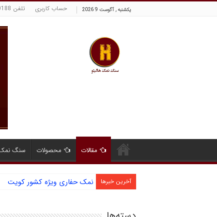
حساب کاربری
تلفن 09129380188 حسینی
یکشنبه , آگوست 9 2026
مقالات
محصولات
سنگ نمک 
نمک حفاری ویژه کشور کویت
آخرین خبرها
دسته‌ها