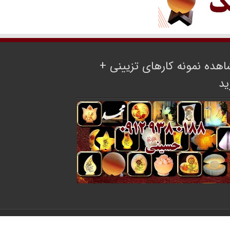
هده نمونه کارهای تزیینی +
ید