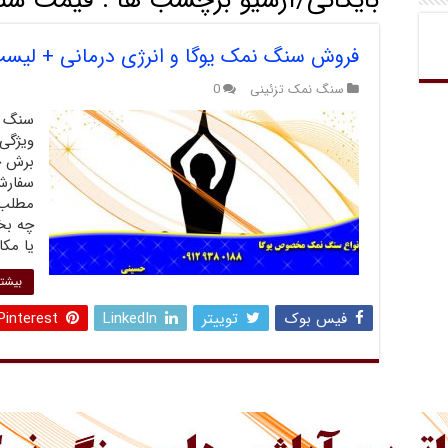
بایگانی/آرشیو برچسب ها :
قیمت سنگ
فروش سنگ نمک یوگا و انرژی درمانی + لیس
سنگ نمک تزئینی
0
سنگ ن
ویژگی
برش خ
سفارش
مطلب 
چه بخو
یا مکا
بیشتر
فیس بوک
توییتر
LinkedIn
Pinterest